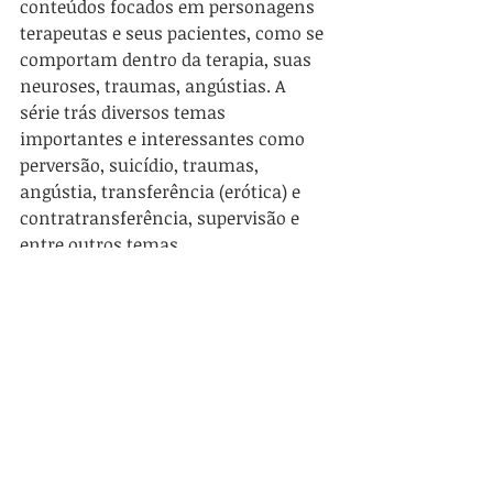
conteúdos focados em personagens 
terapeutas e seus pacientes, como se 
comportam dentro da terapia, suas 
neuroses, traumas, angústias. A 
série trás diversos temas 
importantes e interessantes como 
perversão, suicídio, traumas, 
angústia, transferência (erótica) e 
contratransferência, supervisão e 
entre outros temas.
*As séries listadas são encontradas 
em plataformas de streaming, com 
Netflix e outras, mas não 
necessariamente tem o foco nos 
objetivos que você pode encontrar 
como fonte de análise e estudo.