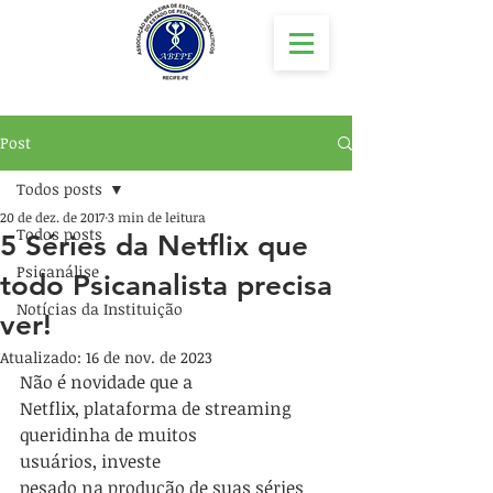
Post
Todos posts
20 de dez. de 2017
3 min de leitura
Todos posts
5 Séries da Netflix que
Psicanálise
todo Psicanalista precisa
Notícias da Instituição
ver!
Atualizado:
16 de nov. de 2023
Não é novidade que a 
Netflix, plataforma de streaming 
queridinha de muitos 
usuários, investe 
pesado na produção de suas séries 